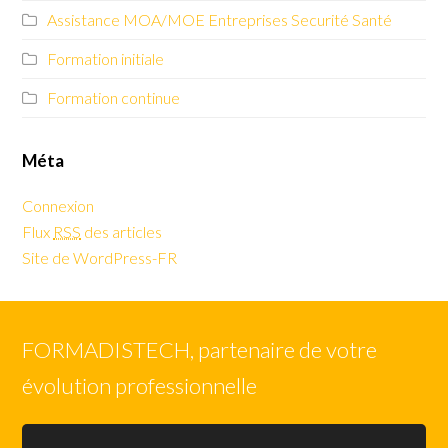
Assistance MOA/MOE Entreprises Securité Santé
Formation initiale
Formation continue
Méta
Connexion
Flux
RSS
des articles
Site de WordPress-FR
FORMADISTECH, partenaire de votre
évolution professionnelle