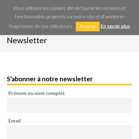
Nous utilisons les cookies afin de fournir les services et
O
fonctionnalités proposés sur notre site et d'améliorer
Mo
l'expérience de nos utilisateurs.
En savoir plus
Accepter
M
Newsletter
S’abonner à notre newsletter
Prénom ou nom complet
Email