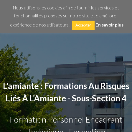
Nous utilisons les cookies afin de fournir les services et
O
fonctionnalités proposés sur notre site et d'améliorer
Mo
l'expérience de nos utilisateurs.
En savoir plus
Accepter
M
L'amiante : Formations Au Risques
Liés À L’Amiante - Sous-Section 4
Formation Personnel Encadrant
Technique - Formation