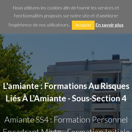
Nous utilisons les cookies afin de fournir les services et
O
fonctionnalités proposés sur notre site et d'améliorer
Mo
l'expérience de nos utilisateurs.
En savoir plus
Accepter
M
L'amiante : Formations Au Risques
Liés À L’Amiante - Sous-Section 4
Amiante SS4 : Formation Personnel
Encadrant Mixte - Formation Initiale